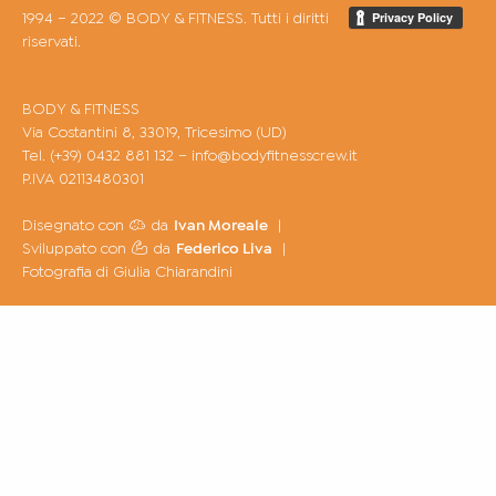
1994 – 2022 © BODY & FITNESS. Tutti i diritti
riservati.
BODY & FITNESS
Via Costantini 8, 33019, Tricesimo (UD)
Tel. (+39) 0432 881 132 –
info@bodyfitnesscrew.it
P.IVA 02113480301
Ivan Moreale
Disegnato con
da
|
Federico Liva
Sviluppato con
da
|
Fotografia di Giulia Chiarandini