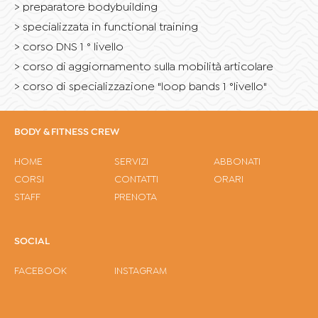
preparatore bodybuilding
specializzata in functional training
corso DNS 1 ° livello
corso di aggiornamento sulla mobilità articolare
corso di specializzazione "loop bands 1 °livello"
BODY & FITNESS CREW
HOME
SERVIZI
ABBONATI
CORSI
CONTATTI
ORARI
STAFF
PRENOTA
SOCIAL
FACEBOOK
INSTAGRAM